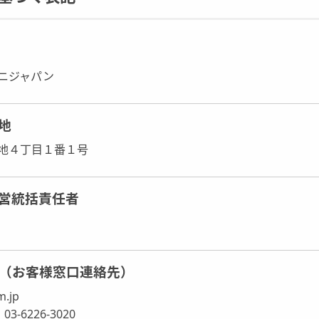
ニジャパン
地
地４丁目１番１号
営統括責任者
il（お客様窓口連絡先）
m.jp
3-6226-3020